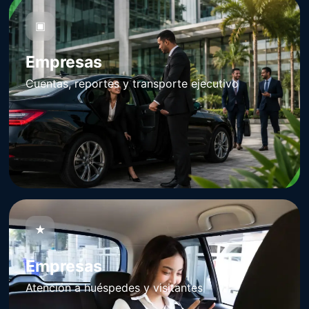
▣
Empresas
Cuentas, reportes y transporte ejecutivo
★
Empresas
Atención a huéspedes y visitantes